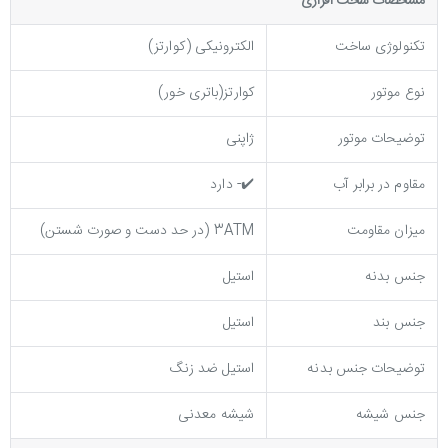
مشخصات سخت افزاری
تکنولوژی ساخت
الکترونیکی (کوارتز)
نوع موتور
کوارتز(باتری خور)
توضیحات موتور
ژاپنی
مقاوم در برابر آب
✔️- دارد
میزان مقاومت
3ATM (در حد دست و صورت شستن)
جنس بدنه
استیل
جنس بند
استیل
توضيحات جنس بدنه
استیل ضد زنگ
جنس شیشه
شیشه معدنی