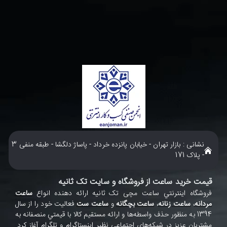
نشانی : بازار تهران - خیابان پانزده خرداد - پاساژ دلگشا - طبقه منفی 3
- پلاک 171
قیمت خرید ساعت از فروشگاه و سایت تک ثانیه
فروشگاه اينترنتي ساعت مچی تک ثانيه ارائه دهنده انواع
ساعت
مردانه
،
ساعت زنانه
،
ساعت بچگانه
و
ساعت ست
فعاليت خود را از سال
1394 به منظور حذف واسطه‌ها و ارائه مستقيم کالا با قيمتي منصفانه به
مشتريان عزيز در شبکه‌هاي اجتماعي نظير
اينستاگرام
و
تلگرام
آغاز کرد.