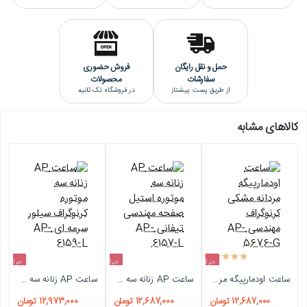
کیفیت هایکپی می باشد.(گرید A+++)
حمل و نقل رایگان
فروش حضوری
سفارشات
محصولات
از طریق پست پیشتاز
در فروشگاه تک ثانیه
کالاهای مشابه
حراج
حراج
حراج
ساعت اودمارپیگه مردانه مشکی کرنوگراف مهندسی AP-5676-G
ساعت AP زنانه سه موتوره استیل صفحه مهندسی تیفانی AP-6157-L
ساعت AP زنانه سه موتوره کرنوگراف سیلور سرمه ای AP-6159-L
-4%
-4%
-4%
12,687,000 تومان
12,687,000 تومان
12,973,000 تومان