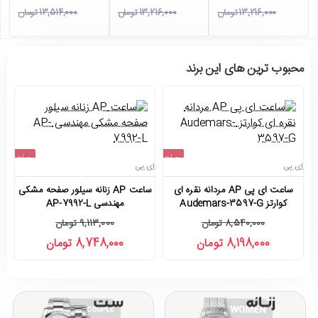
13,216,000 تومان
13,216,000 تومان
13,514,000 تومان
محبوب ترین های این برند
حراج
حراج
ای پی
ای پی
ای
-4%
-4%
ساعت ای پی AP مردانه نقره ای
ساعت AP زنانه سیلور صفحه مشکی
کوارتز Audemars-3597-G
مهندسی AP-7992-L
8,540,000 تومان
9,113,000 تومان
8,198,000 تومان
8,748,000 تومان