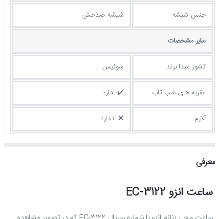
جنس شیشه
شیشه ضدخش
ساير مشخصات
کشور مبدا برند
سوئیس
عقربه های شب تاب
✔️- دارد
آلارم
❌- ندارد
معرفی
ساعت انزو EC-3122
ساعت مچی زنانه انزو با شماره سریال EC-3122 که در تصویر مشاهده