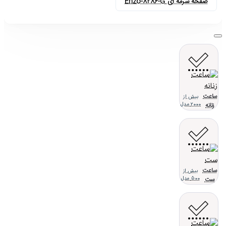
صفحه سرمه ای Enzo-8286-G
ساعت
بیش از
زنانه
2000 مدل
ساعت
بیش از
ست
500 مدل