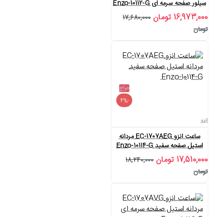
سیلور صفحه سرمه ای Enzo-10112-G
16,973,000 تومان
17,680,000
تومان
حراج
-4%
انزو
ساعت انزو EC-1707AEG مردانه
استیل صفحه سفید Enzo-10114-G
17,510,000 تومان
18,240,000
تومان