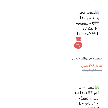
حراج
-4%
ساعت مچی زنانه انزو EC-3122 سه موتوره فول مشکی Enzo-8764-L
17,808,000 تومان
18,550,000 تومان