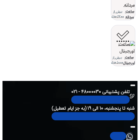
ساعت
بیش از
مردانه
2200 مدل
ساعت
بیش از
اورجینال
1000 مدل
تلفن پشتیبانی 48000030 - 021
شنبه تا پنجشنبه، 10 الی 19 (به جز ایام تعطیل)