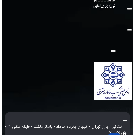
سوالات متداول
شرایط و قوانین
نشانی : بازار تهران - خیابان پانزده خرداد - پاساژ دلگشا - طبقه منفی 3 -
پلاک 171