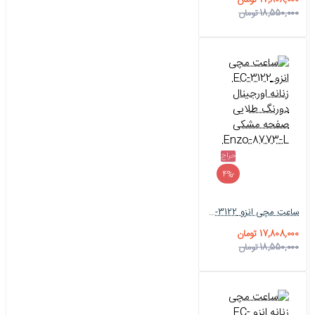
17,808,000 تومان
18,550,000 تومان
حراج
-4%
ساعت مچی انزو EC-3122 زنانه اورجینال دورنگ طلایی صفحه مشکی Enzo-8773-L
17,808,000 تومان
18,550,000 تومان