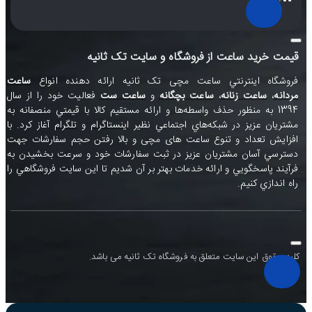
قیمت خرید ساعت از فروشگاه و سایت تک ثانیه
فروشگاه اينترنتي ساعت مچی تک ثانيه ارائه دهنده انواع
ساعت
مردانه
،
ساعت زنانه
،
ساعت بچگانه
و
ساعت ست
فعاليت خود را از سال
1394 به منظور حذف واسطه‌ها و ارائه مستقيم کالا با قيمتي منصفانه به
مشتريان عزيز در شبکه‌هاي اجتماعي نظير
اينستاگرام
و
تلگرام
آغاز کرد. با
افزايش تعداد و تنوع ساعت های مچی و بالا رفتن حجم سفارشات جهت
دسترسي آسان مشتريان عزيز در ثبت سفارشات خود و سرعت بخشيدن به
فرآيند پاسخگويي و ارائه خدمات بهتر بر آن شديم تا اين سايت فروشگاهي را
راه اندازي کنيم.
کلیه حقوق این سایت متعلق به فروشگاه تک ثانیه می باشد.