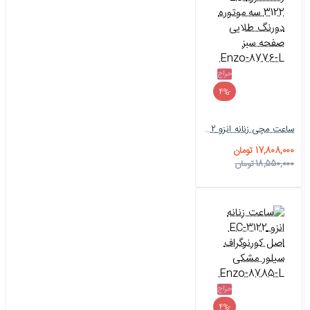
حراج
-4%
ساعت مچی زنانه انزو EC-3122 سه موتوره دورنگ طلایی صفحه سبز Enzo-8776-L
17,808,000 تومان
18,550,000 تومان
حراج
-4%