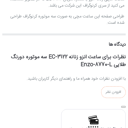
می کنید از سری کرنوگراف این شرکت می باشد.
طراحی صفحه این ساعت مچی به صورت سه موتوره کرنوگراف طراحی
شده است.
استایل این ساعت انزو کلاسیک و رسمی است که با تیپ های رسمی و
مجلسی ست می شود.
دیدگاه ها
نظرات برای ساعت انزو زنانه EC-3122 سه موتوره دورنگ
جنس بند و بدنه ساعت انزو :
طلایی Enzo-8770-L
جنس بدنه و بند این ساعت انزو از استیل ضدزنگ و ضدحساسیت ساخته
با افزودن نظرات خود همراه ما و راهنمای دیگر کاربران باشید.
شده است و بخاطر آبکاری قوی و با ثباتی که بروی بدنه این ساعت انجام
شده، کاملا رنگ ثابتی دارد و با شستشو و استفاده مداوم تغییر رنگ نمی
افزودن نظر
دهد.
موتور ساعت انزو :
موتور این ساعت انزو از نوع کوارتز است که ساخت شرکت سیکو ژاپن می