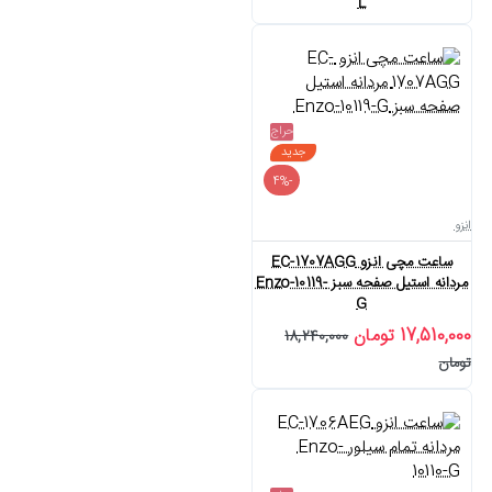
L
حراج
جدید
-4%
انزو
ساعت مچی انزو EC-1707AGG
مردانه استیل صفحه سبز Enzo-10119-
G
17,510,000 تومان
18,240,000
تومان