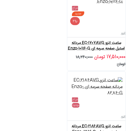
حراج
جدید
-4%
انزو
ساعت انزو EC-1707AVG مردانه
استیل صفحه سرمه ای Enzo-10116-G
17,510,000 تومان
18,240,000
تومان
حراج
موجود
انزو
ساعت انزو EC-2186AVG مردانه