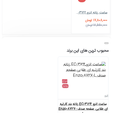
ساعت زنانه انزو EC-3122 اصل کورنوگراف سیلور مشکی Enzo-8785-L
17,808,000 تومان
18,550,000 تومان
محبوب ترین های این برند
حراج
موجود
انزو
ساعت انزو EC-3124 زنانه بند کارتیه
ای طلایی صفحه صدف Enzo-8727-