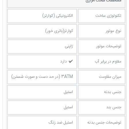
مشخصات سخت افزاری
تکنولوژی ساخت
الکترونیکی (کوارتز)
نوع موتور
کوارتز(باتری خور)
توضیحات موتور
ژاپنی
مقاوم در برابر آب
✔️- دارد
میزان مقاومت
3ATM (در حد دست و صورت شستن)
جنس بدنه
استیل
جنس بند
استیل
توضيحات جنس بدنه
استیل ضد زنگ