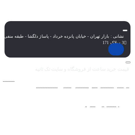
نشانی : بازار تهران - خیابان پانزده خرداد - پاساژ دلگشا - طبقه منفی
3 - پلاک 171
قیمت خرید ساعت از فروشگاه و سایت تک ثانیه
فروشگاه اينترنتي ساعت مچی تک ثانيه ارائه دهنده انواع
ساعت
مردانه
،
ساعت زنانه
،
ساعت بچگانه
و
ساعت ست
فعاليت خود را از
سال 1394 به منظور حذف واسطه‌ها و ارائه مستقيم کالا با قيمتي
منصفانه به مشتريان عزيز در شبکه‌هاي اجتماعي
نظير
اينستاگرام
و
تلگرام
آغاز کرد. با افزايش تعداد و تنوع ساعت های
مچی و بالا رفتن حجم سفارشات جهت دسترسي آسان مشتريان عزيز
در ثبت سفارشات خود و سرعت بخشيدن به فرآيند پاسخگويي و ارائه
خدمات بهتر بر آن شديم تا اين سايت فروشگاهي را راه اندازي کنيم.