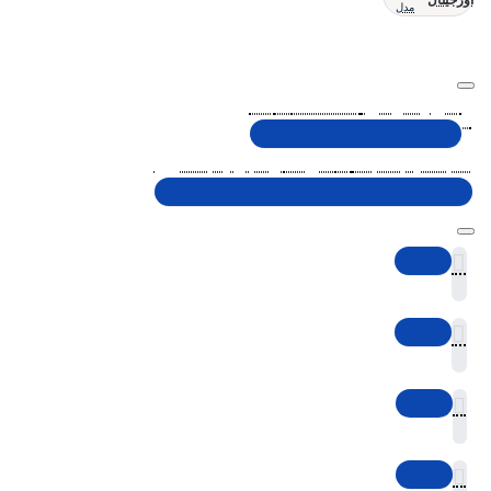
اورجینال
مدل
تلفن پشتیبانی 48000030 - 021
شنبه تا پنجشنبه، 10 الی 19 (به جز ایام تعطیل)