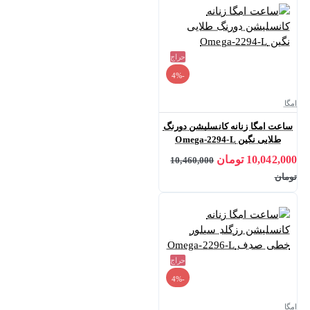
حراج
-4%
امگا
ساعت امگا زنانه کانسلیشن دورنگ
طلایی نگین Omega-2294-L
10,042,000 تومان
10,460,000
تومان
حراج
-4%
امگا