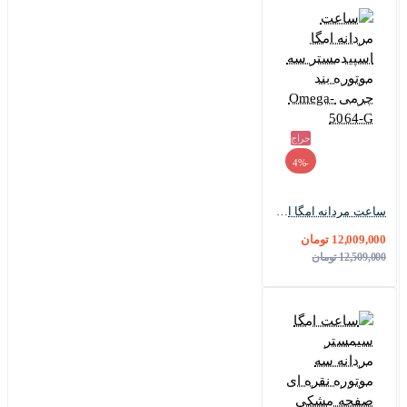
حراج
-4%
ساعت مردانه امگا اسپیدمستر سه موتوره بند چرمی Omega-5064-G
12,009,000 تومان
12,509,000 تومان