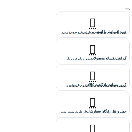
میوتا ژآپن می باشد و دارای ضمانت یکساله است.
کیفیت ساخت ساعت مچی امگا سیمستر مردانه:
کیفیت ساخت این ساعت امگا "هایکپی درجه 1" است که بالاترین کیفیت
خرید اقساطی با اسنپ پی
4 قسط و بدون کارمزد
هایکپی می باشد.
گارانتی یکساله محصولات
موتور، باتری و رنگ
7 روز ضمانت بازگشت کالا
انتخاب با شماست
حمل و نقل رایگان سفارشات
از طریق پست پیشتاز