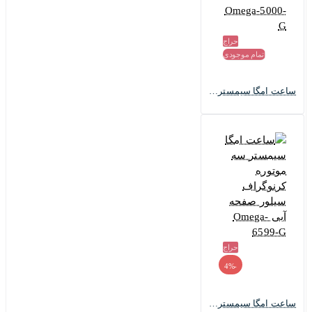
حراج
اتمام موجودی
ساعت امگا سیمستر مردانه سه موتوره نقره ای صفحه مشکی Omega-5000-G
حراج
-4%
ساعت امگا سیمستر سه موتوره کرنوگراف سیلور صفحه آبی Omega-6599-G