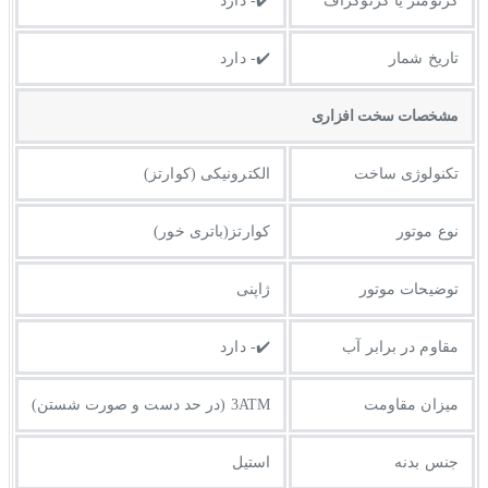
کرنومتر یا کرنوگراف
✔️- دارد
تاریخ شمار
✔️- دارد
مشخصات سخت افزاری
تکنولوژی ساخت
الکترونیکی (کوارتز)
نوع موتور
کوارتز(باتری خور)
توضیحات موتور
ژاپنی
مقاوم در برابر آب
✔️- دارد
میزان مقاومت
3ATM (در حد دست و صورت شستن)
جنس بدنه
استیل