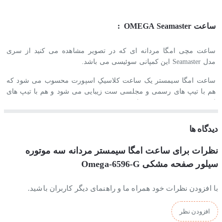
ساعت OMEGA Seamaster :
ساعت مچی امگا مردانه ای که در تصویر مشاهده می کنید از سری
مدل
Seamaster
این کمپانی سوئیسی می باشد.
ساعت امگا سیمستر یک ساعت کلاسیکِ اسپورت محسوب می شود که
هم با تیپ های رسمی و مجلسی ست زیبایی می شود و هم با تیپ های
اسپرت و غیررسمی می توان پوشید.
جنس بند و بدنه ساعت مچی امگا سیمستر:
دیدگاه ها
جنس بدنه و بند این ساعت از استیل ضدزنگ و ضدحساسیت ساخته شده
نظرات برای ساعت امگا سیمستر مردانه سه موتوره
است و بخاطر آبکاری قوی و با ثباتی که بروی آن انجام شده، کاملا رنگ
سیلور صفحه مشکی Omega-6596-G
ثابتی دارد و با شستشو و استفاده مداوم تغییر رنگ نمی دهد.
با افزودن نظرات خود همراه ما و راهنمای دیگر کاربران باشید.
موتور ساعت امگا سیمستر کرنوگراف مردانه :
افزودن نظر
موتور این ساعت امگا از نوع کوارتز(باتری خور) است که ساخت شرکت