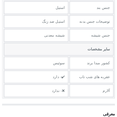
جنس بند
استیل
توضيحات جنس بدنه
استیل ضد زنگ
جنس شیشه
شیشه معدنی
ساير مشخصات
کشور مبدا برند
سوئیس
عقربه های شب تاب
✔️- دارد
آلارم
❌- ندارد
معرفی