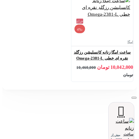
حراج
-4%
امگا
ساعت امگا زنانه کانسلیشن رزگلد
نقره ای خطی Omega-2381-L
10,042,000 تومان
10,460,000
تومان
ساعت
بیش از