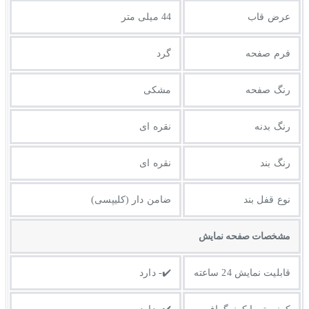
عرض قاب
44 میلی متر
فرم صفحه
گرد
رنگ صفحه
مشکی
رنگ بدنه
نقره ای
رنگ بند
نقره ای
نوع قفل بند
ضامن دار (کلیپسی)
مشخصات صفحه نمايش
قابلیت نمایش 24 ساعته
✔️- دارد