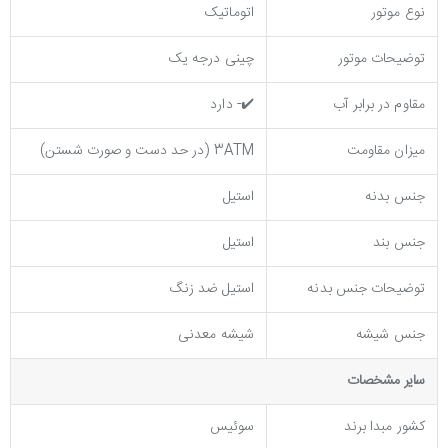
نوع موتور
اتوماتیک
توضیحات موتور
چینی درجه یک
مقاوم در برابر آب
✔️- دارد
میزان مقاومت
3ATM (در حد دست و صورت شستن)
جنس بدنه
استیل
جنس بند
استیل
توضيحات جنس بدنه
استیل ضد زنگ
جنس شیشه
شیشه معدنی
ساير مشخصات
کشور مبدا برند
سوئیس