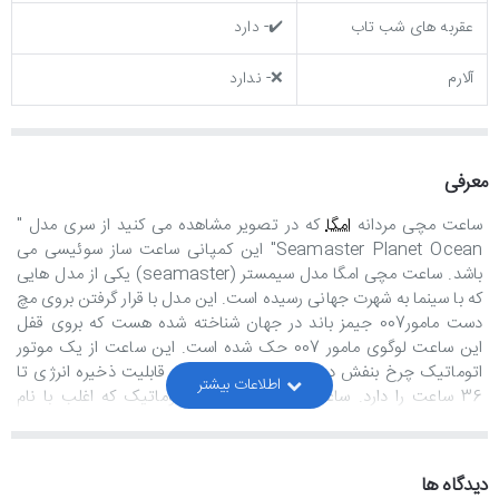
عقربه های شب تاب
✔️- دارد
آلارم
❌- ندارد
معرفی
ساعت مچی مردانه
امگا
که در تصویر مشاهده می کنید از سری مدل "
Seamaster Planet Ocean
" این کمپانی ساعت ساز سوئیسی می
باشد. ساعت مچی امگا مدل سیمستر (
seamaster
) یکی از مدل هایی
که با سینما به شهرت جهانی رسیده است. این مدل با قرار گرفتن بروی مچ
دست مامور007 جیمز باند در جهان شناخته شده هست که بروی قفل
این ساعت لوگوی مامور 007 حک شده است. این ساعت از یک موتور
اتوماتیک چرخ بنفش درجه یک بهره می برد که قابلیت ذخیره انرژی تا
36 ساعت را دارد. ساعت های موتور های اتوماتیک که اغلب با نام
ساعت های نبضی شناخته می شوند، نیازی به باتری ندارند و انرژی لازم
برای کار کردن را به کمک مکانیسم طراحی شده برای آنها، از حرکت مچ
دست تامین می کنند؛ البته برای راه اندازی اولیه ساعت و درصورتی که
دیدگاه ها
ساعت بعد از مدتی طولانی(بیش از36 ساعت) زمین ماندن خوابیده