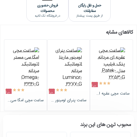
حمل و نقل رایگان
فروش حضوری
سفارشات
محصولات
از طریق پست پیشتاز
در فروشگاه تک ثانیه
کالاهای مشابه
حراج
حراج
حراج
ساعت مچی عقربه ای مردانه پتک فیلیپ مدل Patek-2253-G
اتمام موجودی
ساعت پنرای لومینور مارینا اتوماتیک مردانه Luminor-3277-G
ساعت مچی امگا سی مستر اتوماتیک مردانه Omega-3341-G
اتمام موجودی
اتمام موجودی
محبوب ترین های این برند