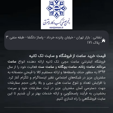
نشانی : بازار تهران - خیابان پانزده خرداد - پاساژ دلگشا - طبقه منفی 3
- پلاک 171
قیمت خرید ساعت از فروشگاه و سایت تک ثانیه
فروشگاه اينترنتي ساعت مچی تک ثانيه ارائه دهنده انواع
ساعت
مردانه
،
ساعت زنانه
،
ساعت بچگانه
و
ساعت ست
فعاليت خود را از سال
1394 به منظور حذف واسطه‌ها و ارائه مستقيم کالا با قيمتي منصفانه به
مشتريان عزيز در شبکه‌هاي اجتماعي نظير
اينستاگرام
و
تلگرام
آغاز کرد.
با افزايش تعداد و تنوع ساعت های مچی و بالا رفتن حجم سفارشات
جهت دسترسي آسان مشتريان عزيز در ثبت سفارشات خود و سرعت
بخشيدن به فرآيند پاسخگويي و ارائه خدمات بهتر بر آن شديم تا اين
سايت فروشگاهي را راه اندازي کنيم.