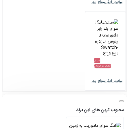
ساعت امگا سواچ بند رابر ماموریت به پلوتون Swatch-6355-U
حراج
اتمام موجودی
ساعت امگا سواچ بند رابر ماموریت به ونوس یا زهره Swatch-6356-U
محبوب ترین های این برند