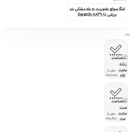
امگا سواچ ماموریت به ماه مشکی بند
برزنتی Swatch-8839-U
ساعت
بیش از
زنانه
2000 مدل
ساعت
بیش از
ست
500 مدل