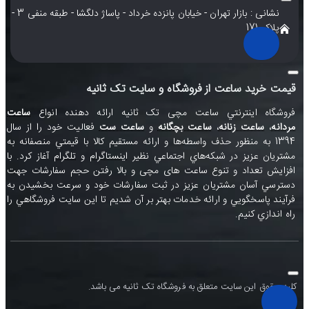
نشانی : بازار تهران - خیابان پانزده خرداد - پاساژ دلگشا - طبقه منفی 3 -
پلاک 171
قیمت خرید ساعت از فروشگاه و سایت تک ثانیه
فروشگاه اينترنتي ساعت مچی تک ثانيه ارائه دهنده انواع
ساعت
مردانه
،
ساعت زنانه
،
ساعت بچگانه
و
ساعت ست
فعاليت خود را از سال
1394 به منظور حذف واسطه‌ها و ارائه مستقيم کالا با قيمتي منصفانه به
مشتريان عزيز در شبکه‌هاي اجتماعي نظير
اينستاگرام
و
تلگرام
آغاز کرد. با
افزايش تعداد و تنوع ساعت های مچی و بالا رفتن حجم سفارشات جهت
دسترسي آسان مشتريان عزيز در ثبت سفارشات خود و سرعت بخشيدن به
فرآيند پاسخگويي و ارائه خدمات بهتر بر آن شديم تا اين سايت فروشگاهي را
راه اندازي کنيم.
کلیه حقوق این سایت متعلق به فروشگاه تک ثانیه می باشد.