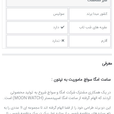
ساير مشخصات
کشور مبدا برند
سوئیس
عقربه های شب تاب
✔️- دارد
آلارم
❌- ندارد
معرفی
ساعت امگا سواچ ماموریت به نپتون :
در یک همکاری مشترک شرکت امگا و سواچ شروع به تولید محصولی
کردند که الهام گرفته از ساعت امگا اسپیدمستر (MOON WATCH) است.
این دو برند طراحی خود را از فضا الهام گرفته اند تا مجموعه ای 11 عددی را به
نام سیاره های منظومه شمسی، از ستاره غول پیکر در مرکز منظومه شمسی تا