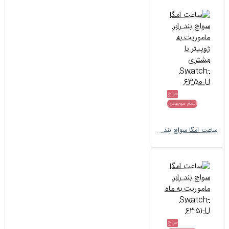
حراج
اتمام موجودی
ساعت امگا سواچ بند رابر ماموریت به ژوپیتر یا مشتری Swatch-6350-U
حراج