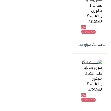
حراج
اتمام موجودی
ساعت امگا سواچ بند رابر ماموریت به عطارد یا مرکوری Swatch-6354-U
حراج
اتمام موجودی