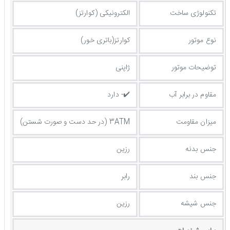
تکنولوژی ساخت
الکترونیکی (کوارتز)
نوع موتور
کوارتز(باتری خور)
توضیحات موتور
ژاپنی
مقاوم در برابر آب
✔️- دارد
میزان مقاومت
3ATM (در حد دست و صورت شستن)
جنس بدنه
رزین
جنس بند
رابر
جنس شیشه
رزین