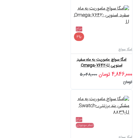
حراج
-4%
امگا سواچ
امگا سواچ ماموریت به ماه سفید
اسنوپی Omega-7642-U
4,846,000 تومان
5,048,000
تومان
حراج
اتمام موجودی
امگا سواچ