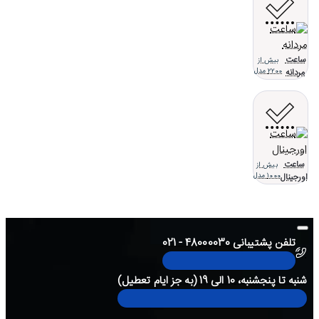
ساعت
بیش از
مردانه
2200 مدل
ساعت
بیش از
اورجینال
1000 مدل
تلفن پشتیبانی 48000030 - 021
شنبه تا پنجشنبه، 10 الی 19 (به جز ایام تعطیل)