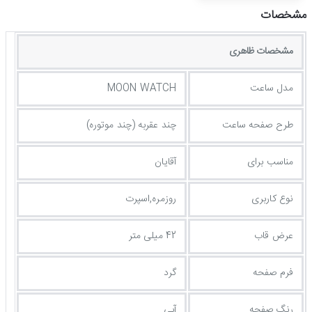
مشخصات
مشخصات ظاهری
مدل ساعت
MOON WATCH
طرح صفحه ساعت
چند عقربه (چند موتوره)
مناسب برای
آقایان
نوع کاربری
روزمره,اسپرت
عرض قاب
42 میلی متر
فرم صفحه
گرد
رنگ صفحه
آبی