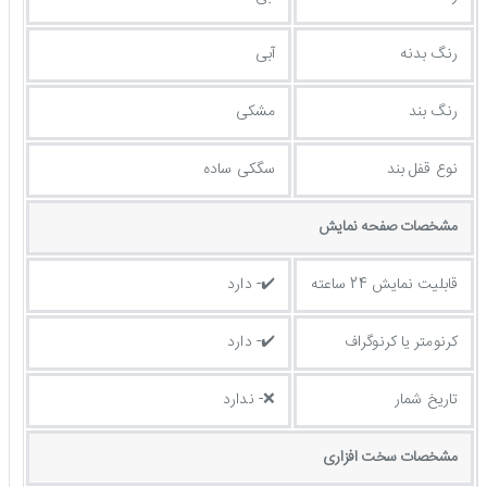
رنگ بدنه
آبی
رنگ بند
مشکی
نوع قفل بند
سگکی ساده
مشخصات صفحه نمايش
قابلیت نمایش 24 ساعته
✔️- دارد
کرنومتر یا کرنوگراف
✔️- دارد
تاریخ شمار
❌- ندارد
مشخصات سخت افزاری