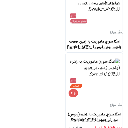
حراج
اتمام موجودی
امگا سواچ
امگا سواچ ماموریت به زمین صفحه
طوسی مون فیس Swatch-8242-U
حراج
جدید
-4%
امگا سواچ
امگا سواچ ماموریت به زهره (ونوس)
بند رابر جدید Swatch-10214-U