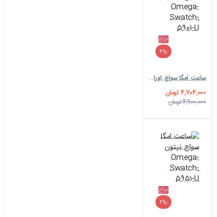
حراج
-4%
ساعت امگا سواچ اورانوس Omega-Swatch-5901-U
4,704,000 تومان
4,900,000 تومان
حراج
-4%