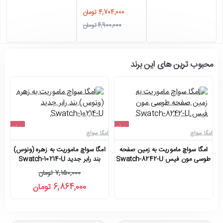
4,704,000 تومان
4,900,000 تومان
محبوب ترین های این برند
حراج
حراج
امگا سواچ
امگا سواچ
ام
اتمام موجودی
-4%
امگا سواچ ماموریت به زمین صفحه
امگا سواچ ماموریت به زهره (ونوس)
جدید
طوسی مون فیس Swatch-8242-U
بند رابر جدید Swatch-10214-U
7,150,000 تومان
6,864,000 تومان