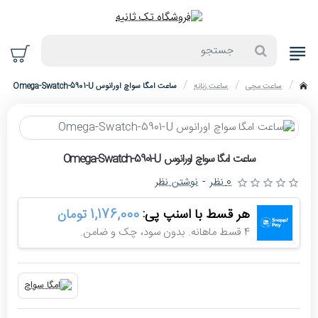
جستجو
ساعت مچی
ساعت زنانه
ساعت امگا سواچ اورانوس Omega-Swatch-5901-U
home
حراج
ساعت امگا سواچ اورانوس Omega-Swatch-5901-U
-4%
0 نظر
-
نوشتن نظر
هر قسط با اسنپ پی:
1,176,000 تومان
4 قسط ماهانه. بدون سود، چک و ضامن.