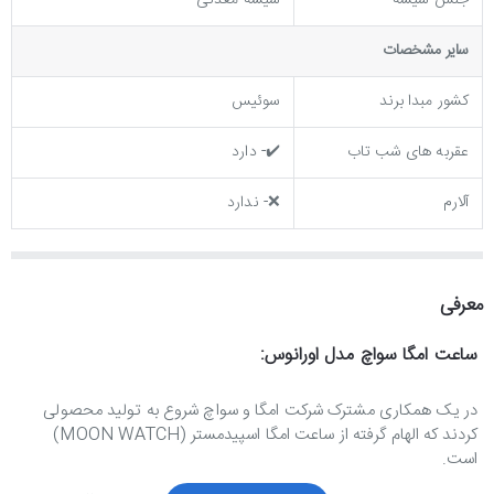
جنس شیشه
شیشه معدنی
ساير مشخصات
کشور مبدا برند
سوئیس
عقربه های شب تاب
✔️- دارد
آلارم
❌- ندارد
معرفی
ساعت امگا سواچ مدل اورانوس:
در یک همکاری مشترک شرکت امگا و سواچ شروع به تولید محصولی
کردند که الهام گرفته از ساعت امگا اسپیدمستر (MOON WATCH)
است.