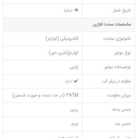
تاریخ شمار
❌- ندارد
مشخصات سخت افزاری
تکنولوژی ساخت
الکترونیکی (کوارتز)
نوع موتور
کوارتز(باتری خور)
توضیحات موتور
ژاپنی
مقاوم در برابر آب
✔️- دارد
میزان مقاومت
3ATM (در حد دست و صورت شستن)
جنس بدنه
رزین
جنس بند
چرم