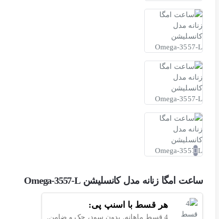
ساعت امگا زنانه مدل کانسلیشن Omega-3557-L
هر قسط با اسنپ پی:
4 قسط ماهانه. بدون سود، چک و ضامن.