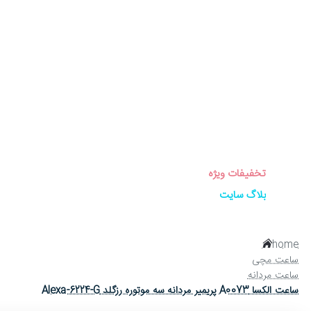
برندهای ساعت
ساعت زنانه
ساعت مردانه
ساعت ست
ساعت اورجینال
عینک آفتابی
عطر و ادکلن
لوازم جانبی ساعت
تخفیفات ویژه
بلاگ سایت
home
ساعت مچی
ساعت مردانه
ساعت الکسا A0073 پریمیر مردانه سه موتوره رزگلد Alexa-6224-G