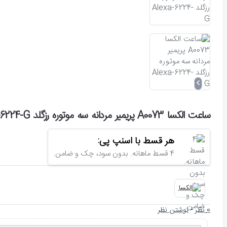
ساعت الکسا A0073 پریمیر مردانه سه موتوره رزگلد Alexa-6224-G
هر قسط با اسنپ پی:
4 قسط ماهانه. بدون سود، چک و ضامن.
0 نظر
-
نوشتن نظر