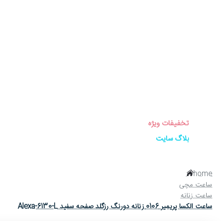
برندهای ساعت
ساعت زنانه
ساعت مردانه
ساعت ست
ساعت اورجینال
عینک آفتابی
عطر و ادکلن
لوازم جانبی ساعت
تخفیفات ویژه
بلاگ سایت
home
ساعت مچی
ساعت زنانه
ساعت الکسا پریمیر 0106 زنانه دورنگ رزگلد صفحه سفید Alexa-6130-L