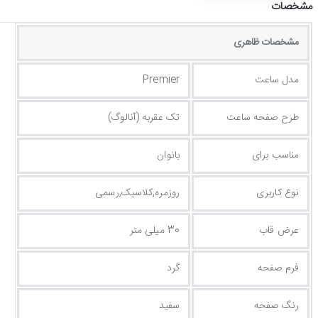
مشخصات
مشخصات ظاهری
مدل ساعت
Premier
طرح صفحه ساعت
تک عقربه (آنالوگ)
مناسب برای
بانوان
نوع کاربری
روزمره,کلاسیک,رسمی
عرض قاب
30 میلی متر
فرم صفحه
گرد
رنگ صفحه
سفید