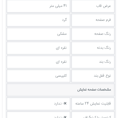
عرض قاب
41 میلی متر
فرم صفحه
گرد
رنگ صفحه
مشکی
رنگ بدنه
نقره ای
رنگ بند
نقره ای
نوع قفل بند
کلیپسی
مشخصات صفحه نمايش
قابلیت نمایش 24 ساعته
❌- ندارد
کرنومتر یا کرنوگراف
❌- ندارد