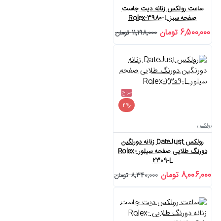
ساعت رولکس زنانه دیت جاست
صفحه سبز Rolex-3980-L
6,500,000 تومان
11,198,000 تومان
حراج
-4%
رولکس
رولکس DateJust زنانه دورنگین
دورنگ طلایی صفحه سیلور Rolex-
2309-L
8,006,000 تومان
8,340,000 تومان