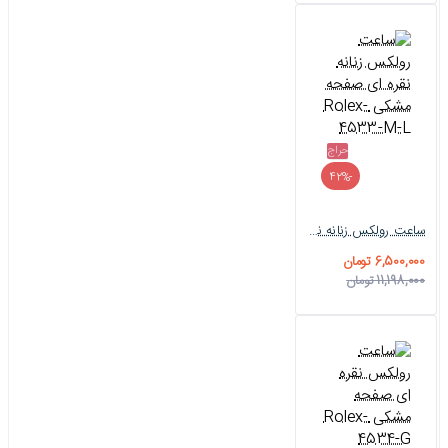
حراج
-42%
ساعت رولکس زنانه نقره ای صفحه مشکی Rolex-4533-M-L
6,500,000 تومان
11,198,000 تومان