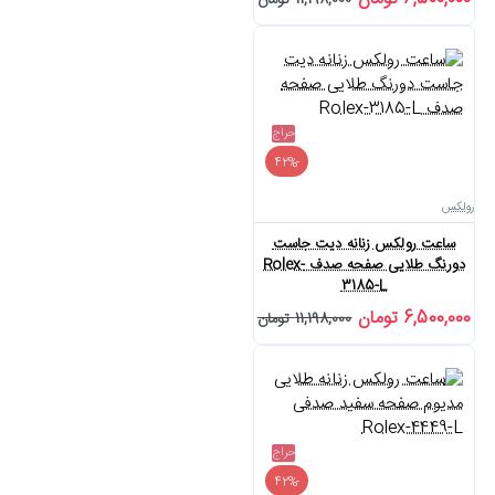
11,198,000 تومان
حراج
-42%
رولکس
ساعت رولکس زنانه دیت جاست
دورنگ طلایی صفحه صدف Rolex-
3185-L
6,500,000 تومان
11,198,000 تومان
حراج
-42%