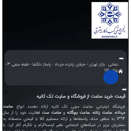
نشانی : بازار تهران - خیابان پانزده خرداد - پاساژ دلگشا - طبقه منفی 3 -
پلاک 171
قیمت خرید ساعت از فروشگاه و سایت تک ثانیه
فروشگاه اينترنتي ساعت مچی تک ثانيه ارائه دهنده انواع
ساعت
مردانه
،
ساعت زنانه
،
ساعت بچگانه
و
ساعت ست
فعاليت خود را از سال
1394 به منظور حذف واسطه‌ها و ارائه مستقيم کالا با قيمتي منصفانه به
مشتريان عزيز در شبکه‌هاي اجتماعي نظير
اينستاگرام
و
تلگرام
آغاز کرد. با