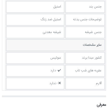
جنس بند
استیل
توضيحات جنس بدنه
استیل ضد زنگ
جنس شیشه
شیشه معدنی
ساير مشخصات
کشور مبدا برند
سوئیس
عقربه های شب تاب
✔️- دارد
آلارم
❌- ندارد
معرفی