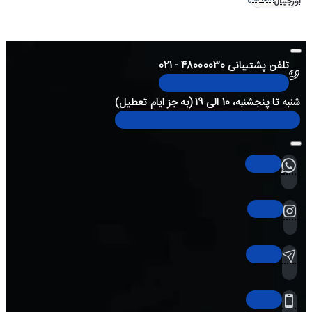
اورجینال
تلفن پشتیبانی 48000030 - 021
شنبه تا پنجشنبه، 10 الی 19 (به جز ایام تعطیل)