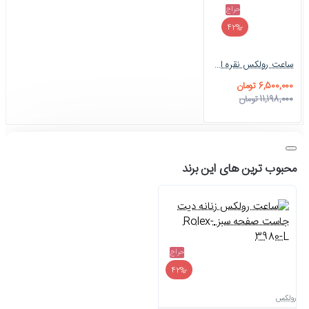
حراج
-42%
ساعت رولکس نقره ای صفحه مشکی Rolex-4534-G
6,500,000 تومان
11,198,000 تومان
محبوب ترین های این برند
حراج
-42%
رولکس