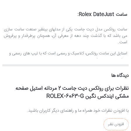
ساعت Rolex DateJust:
ساعت رولکس مدل دیت جاست یکی از مدلهای بینظیر صنعت ساعت سازی
می باشد که با گذشت چند دهه از معرفی آن، همچنان پرطرفدار و پرفروش
است.
استایل این ساعت رولکس، کلاسیک و رسمی است که با تیپ های رسمی و
مجلسی ست می شود.
جنس بند و بدنه ساعت رولکس دیت جاست
دیدگاه ها
نظرات برای رولکس دیت جاست 2 مردانه استیل صفحه
جنس بدنه، بند و قفل این ساعت رولکس از استیل ضدزنگ و ضدحساسیت
ساخته شده است و بخاطر آبکاری قوی و با ثباتی که بروی بدنه و بند این
مشکی ایندکس نگین ROLEX-6063-G
ساعت رولکس انجام شده، کاملا رنگ ثابتی دارد.
با افزودن نظرات خود همراه ما و راهنمای دیگر کاربران باشید.
موتور ساعت رولکس دیت جاست
افزودن نظر
موتور این ساعت رولکس از نوع کوارتز است که ساخت شرکت میوتا ژاپن می