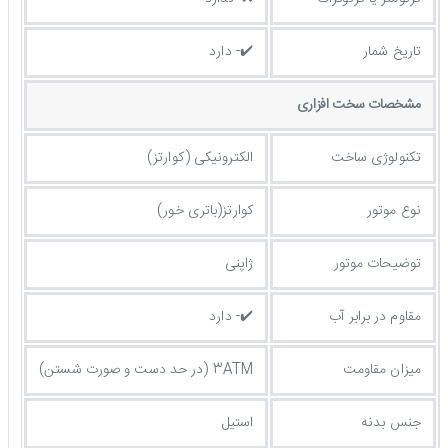
تاریخ شمار
✔️- دارد
مشخصات سخت افزاری
تکنولوژی ساخت
الکترونیکی (کوارتز)
نوع موتور
کوارتز(باتری خور)
توضیحات موتور
ژاپنی
مقاوم در برابر آب
✔️- دارد
میزان مقاومت
3ATM (در حد دست و صورت شستن)
جنس بدنه
استیل