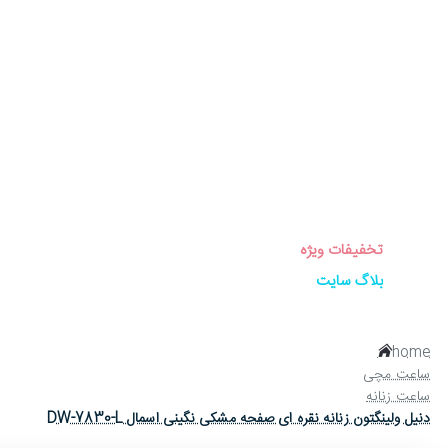
برندهای ساعت
ساعت زنانه
ساعت مردانه
ساعت ست
ساعت اورجینال
عینک آفتابی
عطر و ادکلن
لوازم جانبی ساعت
تخفیفات ویژه
بلاگ سایت
home
ساعت مچی
ساعت زنانه
دنیل ولینگتون زنانه نقره ای صفحه مشکی نگینی اسمال DW-7830-L