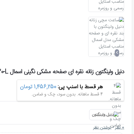
دنیل ولینگتون زنانه نقره ای صفحه مشکی نگینی اسمال DW-7830-L
هر قسط با اسنپ پی:
1,456,250 تومان
4 قسط ماهانه. بدون سود، چک و ضامن.
0 نظر
-
نوشتن نظر