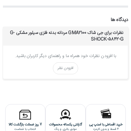
اختصاص دهد.
استایل این ساعت اسپرت است.
دیدگاه ها
جنس بند و بدنه ساعت مچی جی شاک مردانه :
نظرات برای جی شاک GMA2100 مردانه بدنه فلزی سیلور مشکی G-
SHOCK-5842-G
جنس بدنه و بند این ساعت کاسیو از رزین بادوام و ضدحساسیت ساخته
شده است.
موتور ساعت g-shock مردانه :
با افزودن نظرات خود همراه ما و راهنمای دیگر کاربران باشید.
این ساعت کاسیو از یک موتور کوارتز(باتری خور) ژاپنی بهره می برد که از
افزودن نظر
کیفیت و دقت بسیار بالایی برخوردار است و دارای ضمانت یکساله فروشگاه
تک ثانیه می باشد.
قابلیت های دیگر ساعت:
نشان دادن زمان به صورت دیجیتال و آنالوگ
دارای کرنومتر
دارای تایمر معکوس
دارای تقویم کامل
خرید اقساطی با اسنپ پی
گارانتی یکساله محصولات
7 روز ضمانت بازگشت کالا
ساعت جهانی | 31 منطقه زمان جهانی(48 شهر)
4 قسط و بدون کارمزد
موتور، باتری و رنگ
انتخاب با شماست