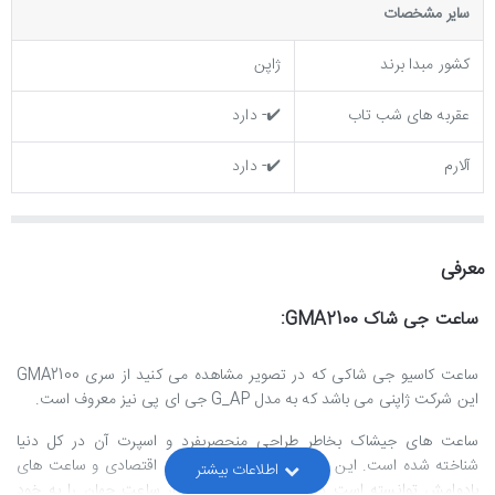
ساير مشخصات
کشور مبدا برند
ژاپن
عقربه های شب تاب
✔️- دارد
آلارم
✔️- دارد
معرفی
ساعت جی شاک GMA2100:
ساعت کاسیو جی شاکی که در تصویر مشاهده می کنید از سری GMA2100
این شرکت ژاپنی می باشد که به مدل G_AP جی ای پی نیز معروف است.
ساعت های جیشاک بخاطر طراحی منحصربفرد و اسپرت آن در کل دنیا
شناخته شده است. این برند با توجه به قیمت های اقتصادی و ساعت های
بادوامش توانسته است درصد قابل توجهی از بازار ساعت جهان را به خود