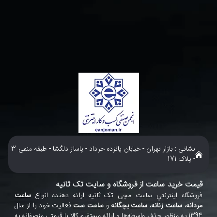
نشانی : بازار تهران - خیابان پانزده خرداد - پاساژ دلگشا - طبقه منفی 3
- پلاک 171
قیمت خرید ساعت از فروشگاه و سایت تک ثانیه
فروشگاه اينترنتي ساعت مچی تک ثانيه ارائه دهنده انواع
ساعت
مردانه
،
ساعت زنانه
،
ساعت بچگانه
و
ساعت ست
فعاليت خود را از سال
1394 به منظور حذف واسطه‌ها و ارائه مستقيم کالا با قيمتي منصفانه به