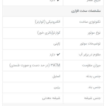
تاریخ شمار
✔️- دارد
مشخصات سخت افزاری
تکنولوژی ساخت
الکترونیکی (کوارتز)
نوع موتور
کوارتز(باتری خور)
توضیحات موتور
ژاپنی
مقاوم در برابر آب
✔️- دارد
میزان مقاومت
3ATM (در حد دست و صورت شستن)
جنس بدنه
استیل
جنس بند
رزین
جنس شیشه
شیشه معدنی