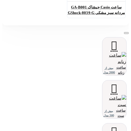
ساعت Casio جیشاک GA-B001
مردانه سبز مشکی GShock-8039-G
ساعت
بیش از
زنانه
2000 مدل
ساعت
بیش از
ست
500 مدل