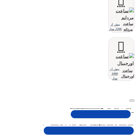
ساعت
بیش از
مردانه
2200 مدل
بیش از
ساعت
1000
اورجینال
مدل
تلفن پشتیبانی 48000030 - 021
شنبه تا پنجشنبه، 10 الی 19 (به جز ایام تعطیل)