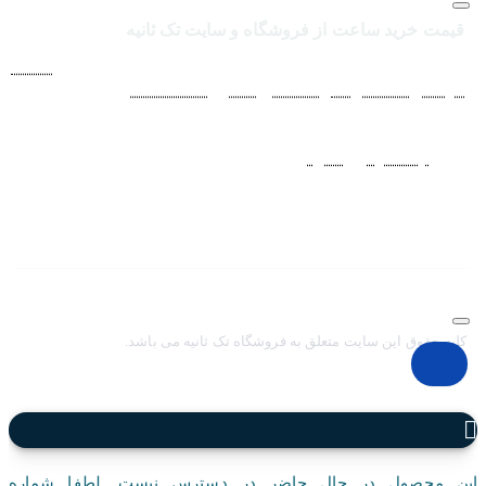
قیمت خرید ساعت از فروشگاه و سایت تک ثانیه
فروشگاه اينترنتي ساعت مچی تک ثانيه ارائه دهنده انواع
ساعت
مردانه
،
ساعت زنانه
،
ساعت بچگانه
و
ساعت ست
فعاليت خود را از
سال 1394 به منظور حذف واسطه‌ها و ارائه مستقيم کالا با قيمتي
منصفانه به مشتريان عزيز در شبکه‌هاي اجتماعي
نظير
اينستاگرام
و
تلگرام
آغاز کرد. با افزايش تعداد و تنوع ساعت های
مچی و بالا رفتن حجم سفارشات جهت دسترسي آسان مشتريان عزيز
در ثبت سفارشات خود و سرعت بخشيدن به فرآيند پاسخگويي و ارائه
خدمات بهتر بر آن شديم تا اين سايت فروشگاهي را راه اندازي کنيم.
کلیه حقوق این سایت متعلق به فروشگاه تک ثانیه می باشد.
این محصول در حال حاضر در دسترس نیست. لطفا شماره