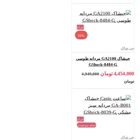
حراج
-10%
جی شاک
جیشاک GA2100 مردانه طوسی
GShock-8484-G
4,454,000 تومان
4,949,000
تومان
حراج
اتمام موجودی
جی شاک