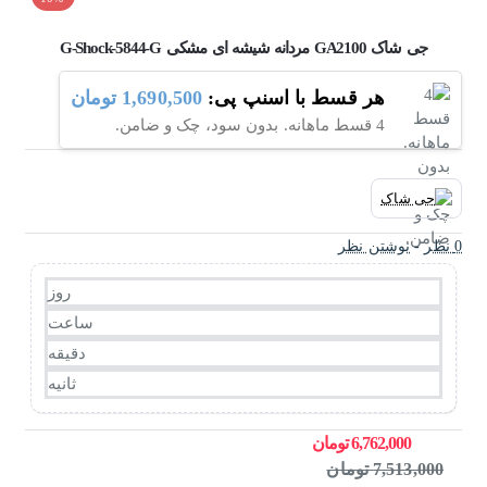
جی شاک GA2100 مردانه شیشه ای مشکی G-Shock-5844-G
هر قسط با اسنپ پی:
1,690,500 تومان
4 قسط ماهانه. بدون سود، چک و ضامن.
0 نظر
-
نوشتن نظر
روز
ساعت
دقیقه
ثانیه
6,762,000 تومان
7,513,000 تومان