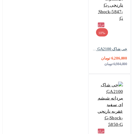
حراج
-10%
جی شاک GA2100 مردانه شیشه ای عقربه نارنجی G-Shock-5847-G
6,286,000 تومان
6,984,000 تومان
حراج