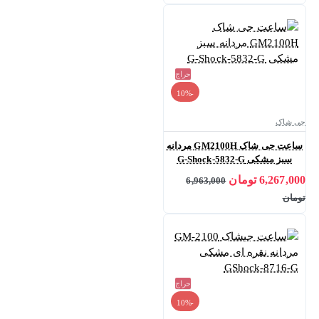
حراج
-10%
جی شاک
ساعت جی شاک GM2100H مردانه
سبز مشکی G-Shock-5832-G
6,267,000 تومان
6,963,000
تومان
حراج
-10%