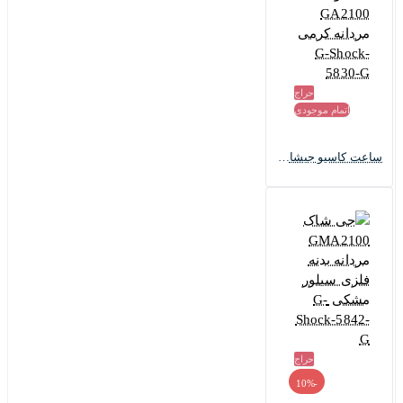
حراج
اتمام موجودی
ساعت کاسیو جیشاک GA2100 مردانه کرمی G-Shock-5830-G
حراج
-10%