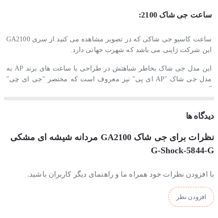
ساعت جی شاک 2100:
ساعت کاسیو جی شاکی که در تصویر مشاهده می کنید از سری GA2100
این شرکت ژاپنی می باشد که شهرت جهانی دارد.
این مدل جی شاک بخاطر شباهتش در طراحی با ساعت های برند AP به
مدل جی شاک "AP ای پی" نیز معروف است که مختصر "جی ای چی"
گفته می شود.
ساعت های جیشاک بخاطر طراحی منحصربفرد و اسپرت آن در کل دنیا
دیدگاه ها
شناخته شده است. این برند با توجه به قیمت های اقتصادی و ساعت های
بادوامش توانسته است درصد قابل توجهی از بازار ساعت جهان را به
نظرات برای جی شاک GA2100 مردانه شیشه ای مشکی
خود اختصاص دهد.
G-Shock-5844-G
استایل این ساعت اسپرت است.
با افزودن نظرات خود همراه ما و راهنمای دیگر کاربران باشید.
جنس بند و بدنه ساعت مچی جی شاک مردانه :
افزودن نظر
جنس بدنه و بند این ساعت کاسیو از رزین بادوام و ضدحساسیت ساخته
شده است.