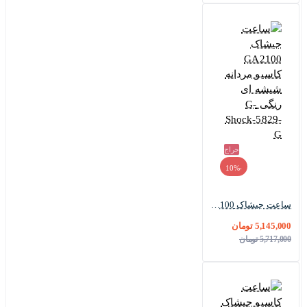
حراج
-10%
ساعت جیشاک GA2100 کاسیو مردانه شیشه ای رنگی G-Shock-5829-G
5,145,000 تومان
5,717,000 تومان