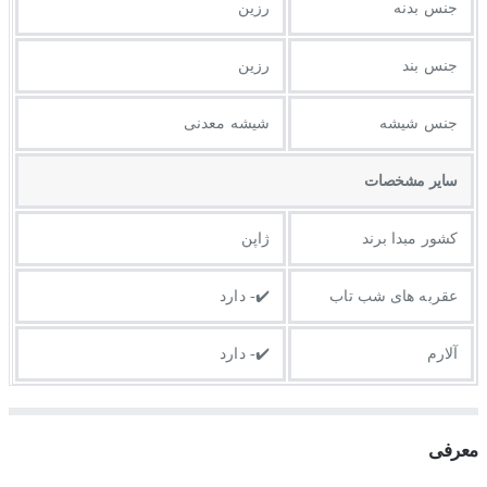
جنس بدنه
رزین
جنس بند
رزین
جنس شیشه
شیشه معدنی
ساير مشخصات
کشور مبدا برند
ژاپن
عقربه های شب تاب
✔️- دارد
آلارم
✔️- دارد
معرفی