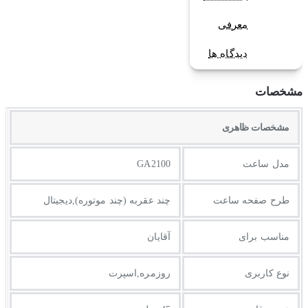
معرفی
دیدگاه ها
مشخصات
مشخصات ظاهری
مدل ساعت
GA2100
طرح صفحه ساعت
چند عقربه (چند موتوره),دیجیتال
مناسب برای
آقایان
نوع کاربری
روزمره,اسپرت