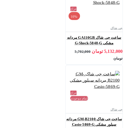
حراج
-10%
جی شاک
ساعت جی شاک GA110GB مردانه
مشکی G-Shock-5848-G
5,132,000 تومان
5,702,000
تومان
حراج
اتمام موجودی
جی شاک
ساعت جی شاک GM-B2100 مردانه
سیلور مشکی Casio-5869-G