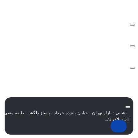
درباره تک ثانیه
نحوه ارسال سفارشات
سوالات متداول
شرایط و قوانین
نشانی : بازار تهران - خیابان پانزده خرداد - پاساژ دلگشا - طبقه منفی
3 - پلاک 171