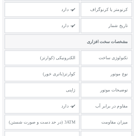
کرنومتر یا کرنوگراف
✔️- دارد
تاریخ شمار
✔️- دارد
مشخصات سخت افزاری
تکنولوژی ساخت
الکترونیکی (کوارتز)
نوع موتور
کوارتز(باتری خور)
توضیحات موتور
ژاپنی
مقاوم در برابر آب
✔️- دارد
میزان مقاومت
3ATM (در حد دست و صورت شستن)