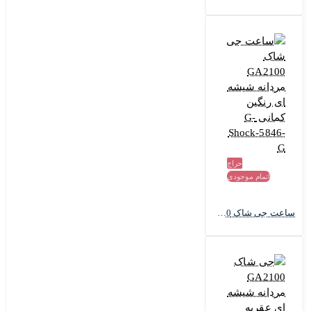
حراج
اتمام موجودی
ساعت جی شاک GA2100 مردانه شیشه ای رنگین کمانی G-Shock-5846-G