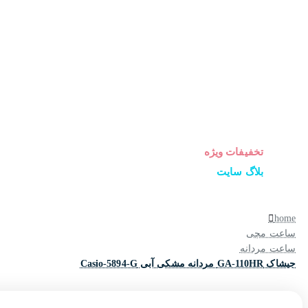
ساعت زنانه
ساعت مردانه
ساعت ست
ساعت اورجینال
عینک آفتابی
عطر و ادکلن
لوازم جانبی ساعت
تخفیفات ویژه
بلاگ سایت
home
ساعت مچی
ساعت مردانه
جیشاک GA-110HR مردانه مشکی آبی Casio-5894-G