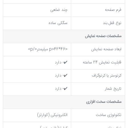
فرم صفحه
چند ضلعی
نوع قفل بند
سگکی ساده
مشخصات صفحه نمايش
ابعاد صفحه نمایش
<p>42*46 میلیمتر</p>
قابلیت نمایش 24 ساعته
✔️- دارد
کرنومتر یا کرنوگراف
✔️- دارد
تاریخ شمار
✔️- دارد
مشخصات سخت افزاری
تکنولوژی ساخت
الکترونیکی (کوارتز)