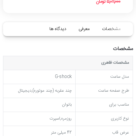
5,011,000 تومان
مشخصات
معرفی
دیدگاه ها
مشخصات
مشخصات ظاهری
مدل ساعت
G-shock
طرح صفحه ساعت
چند عقربه (چند موتوره),دیجیتال
مناسب برای
بانوان
نوع کاربری
روزمره,اسپرت
عرض قاب
42 میلی متر