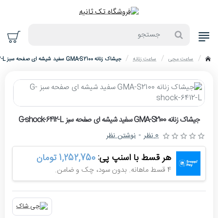
جستجو
ساعت مچی
ساعت زنانه
جیشاک زنانه GMA-S2100 سفید شیشه ای صفحه سبز G-shock-6412-L
home
حراج
جیشاک زنانه GMA-S2100 سفید شیشه ای صفحه سبز G-shock-6412-L
-10%
0 نظر
-
نوشتن نظر
هر قسط با اسنپ پی:
1,252,750 تومان
4 قسط ماهانه. بدون سود، چک و ضامن.