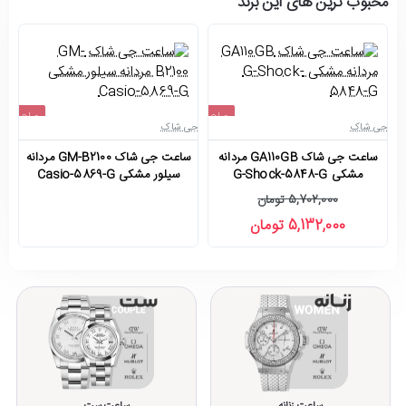
محبوب ترین های این برند
حراج
حراج
جی شاک
جی شاک
جی
اتمام موجودی
-10%
ساعت جی شاک GA110GB مردانه
ساعت جی شاک GM-B2100 مردانه
مشکی G-Shock-5848-G
سیلور مشکی Casio-5869-G
5,702,000 تومان
5,132,000 تومان