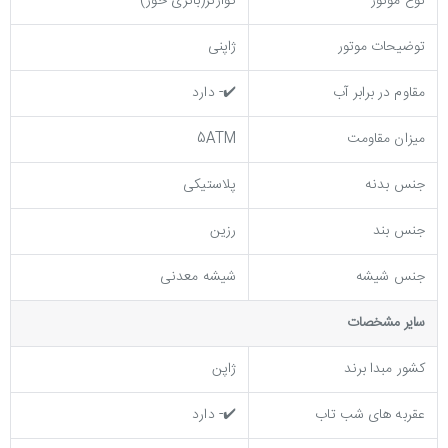
نوع موتور
کوارتز(باتری خور)
توضیحات موتور
ژاپنی
مقاوم در برابر آب
✔️- دارد
میزان مقاومت
5ATM
جنس بدنه
پلاستیکی
جنس بند
رزین
جنس شیشه
شیشه معدنی
ساير مشخصات
کشور مبدا برند
ژاپن
عقربه های شب تاب
✔️- دارد