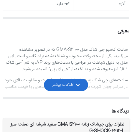
آلارم
✔️- دارد
معرفی
ساعت کاسیو جی شاک مدل GMA-S2100 که در تصویر مشاهده
می‌کنید، یکی از محصولات محبوب و شناخته‌شده برند کاسیو است. این
مدل به دلیل شباهت در طراحی با ساعت‌های برند AP، به نام "جی شاک
AP" نیز معروف شده و به اختصار "جی ای پی" نامیده می‌شود.
ساعت‌های جی شاک به دلیل طراحی خاص، اسپرت و مقاومت بالای خود
در سراسر جهان شهرت دارند. این برند با ارائه ساعت‌هایی با قیمت مناسب
و دوام بالا، توانسته سهم قابل توجهی از بازار جهانی را به خود اختصاص
دهد.
دیدگاه ها
**ویژگی‌های طراحی و ساخت:**
این ساعت دارای استایلی اسپرت بوده
و جنس بدنه و بند آن از رزین مقاوم و ضدحساسیت ساخته شده است
که دوام بالایی را تضمین می‌کند.
نظرات برای جیشاک زنانه GMA-S2100 سفید شیشه ای صفحه سبز
G-SHOCK-6412-L