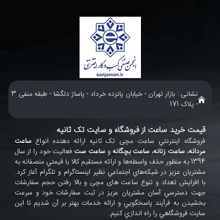
نشانی : بازار تهران - خیابان پانزده خرداد - پاساژ دلگشا - طبقه منفی 3
- پلاک 171
قیمت خرید ساعت از فروشگاه و سایت تک ثانیه
فروشگاه اينترنتي ساعت مچی تک ثانيه ارائه دهنده انواع
ساعت
مردانه
،
ساعت زنانه
،
ساعت بچگانه
و
ساعت ست
فعاليت خود را از سال
1394 به منظور حذف واسطه‌ها و ارائه مستقيم کالا با قيمتي منصفانه به
مشتريان عزيز در شبکه‌هاي اجتماعي نظير
اينستاگرام
و
تلگرام
آغاز کرد.
با افزايش تعداد و تنوع ساعت های مچی و بالا رفتن حجم سفارشات
جهت دسترسي آسان مشتريان عزيز در ثبت سفارشات خود و سرعت
بخشيدن به فرآيند پاسخگويي و ارائه خدمات بهتر بر آن شديم تا اين
سايت فروشگاهي را راه اندازي کنيم.