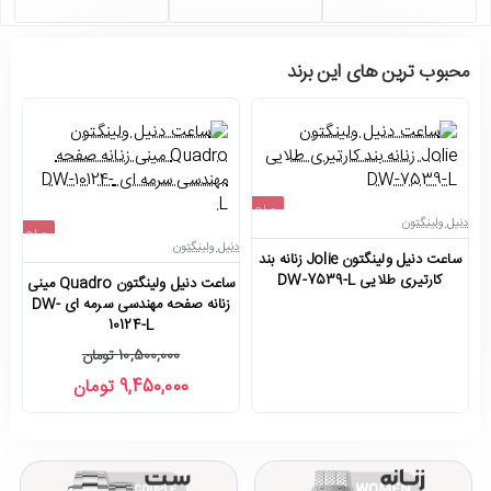
محبوب ترین های این برند
حراج
دنیل ولینگتون
دن
حراج
اتمام موجودی
دنیل ولینگتون
ساعت دنیل ولینگتون Jolie زنانه بند
سا
-10%
کارتیری طلایی DW-7539-L
ساعت دنیل ولینگتون Quadro مینی
جدید
زنانه صفحه مهندسی سرمه ای DW-
10124-L
10,500,000 تومان
9,450,000 تومان