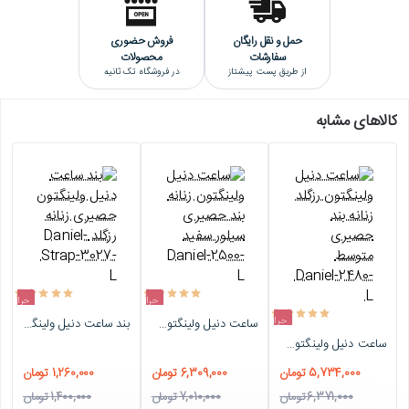
نحوه تنظیم ساعت GMT دار
حمل و نقل رایگان
فروش حضوری
ساعت ضد آب چقدر زیر آب مقاوم است ؟
سفارشات
محصولات
از طریق پست پیشتاز
در فروشگاه تک ثانیه
7 نکته در نگهداری از ساعت مچی
ساعت ست عروس و داماد
کالاهای مشابه
برای کسب اطلاعات بیشتر در مورد
نحوه خرید از فروشگاه تک ثانیه
کلیک نمایید
حراج
حراج
حراج
ساعت دنیل ولینگتون زنانه بند حصیری سیلور سفید Daniel-2500-L
بند ساعت دنیل ولینگتون حصیری زنانه رزگلد Daniel-Strap-3027-L
-10%
-10%
ساعت دنیل ولینگتون رزگلد زنانه بند حصیری متوسط Daniel-2480-L
-10%
5,734,000 تومان
6,309,000 تومان
1,260,000 تومان
6,371,000 تومان
7,010,000 تومان
1,400,000 تومان