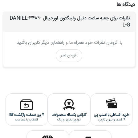
دیدگاه ها
جعبه ساعت برای چه مواردی مناسب است ؟
نظرات برای جعبه ساعت دنیل ولینگتون اورجینال DANIEL-3489-
یکی از بهترین موقعیت ها برای استفاده از جعبه ساعت زمان کادو دادن
L-G
ساعت به یک شخصی است که خیلی دوستش داریم و کادو دادن ساعت
با جعبه اورجینال دنیل ولینگتون رنگ و بوی دیگری را هم برای شما و هم
با افزودن نظرات خود همراه ما و راهنمای دیگر کاربران باشید.
برای کسی که کادو را از شما دریافت می کند خواهد داشت که ما همیشه
بهترین ها را برای عزیزانمون پیشنهاد می کنیم
افزودن نظر
مقاله مرتبط
:
راه های تشخیص ساعت اصل و های کپی
تاریخچه برند دنیل ولینگتون
برند دنیل ویلینگتون توسط فیلیپ تیساندر در سال 2011به ثبت رسیده است.
این برند ساعت به دنبال ملاقاتی که تیساندر با ویلینگتون در سفر خود به
جزایر آفتابی بریتانیا داشته، به وجود آمده است. تیساندر ایده خود را پس از
این ملاقات به سوئد برده و برندی را که امروز شاهد آن هستیم خلق می کند.
خرید اقساطی با اسنپ پی
گارانتی یکساله محصولات
7 روز ضمانت بازگشت کالا
4 قسط و بدون کارمزد
موتور، باتری و رنگ
انتخاب با شماست
مقالات مرتبط :