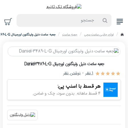
جستجو
لوازم جانبی ساعت مچی
جعبه ساعت
جعبه ساعت دنیل ولینگتون اورجینال Daniel-3489-L-G
home
حراج
جعبه ساعت دنیل ولینگتون اورجینال Daniel-3489-L-G
-10%
1 نظر
-
نوشتن نظر
اتمام موجودی
هر قسط با اسنپ پی:
4 قسط ماهانه. بدون سود، چک و ضامن.