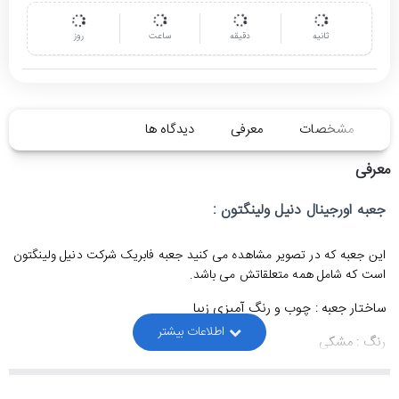
ثانیه
دقیقه
ساعت
روز
مشخصات
معرفی
دیدگاه ها
معرفی
جعبه اورجینال دنیل ولینگتون :
این جعبه که در تصویر مشاهده می کنید جعبه فابریک شرکت دنیل ولینگتون
است که شامل همه متعلقاتش می باشد.
ساختار جعبه : چوب و رنگ آمیزی زیبا
رنگ : مشکی
محتوای داخل جعبه : کارت گارانتی ، دفترچه راهنما ، اتیکت دنیل
ولینگتون ، سوزن تنظیم اندازه بند