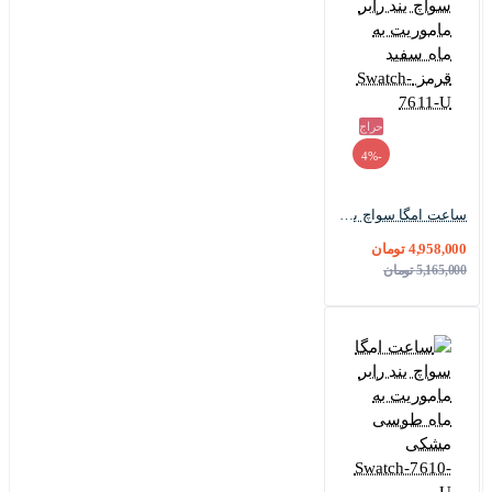
حراج
-4%
ساعت امگا سواچ بند رابر ماموریت به ماه سفید قرمز Swatch-7611-U
4,958,000 تومان
5,165,000 تومان