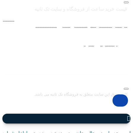
قیمت خرید ساعت از فروشگاه و سایت تک ثانیه
فروشگاه اينترنتي ساعت مچی تک ثانيه ارائه دهنده انواع
ساعت
مردانه
،
ساعت زنانه
،
ساعت بچگانه
و
ساعت ست
فعاليت خود را از
سال 1394 به منظور حذف واسطه‌ها و ارائه مستقيم کالا با قيمتي
منصفانه به مشتريان عزيز در شبکه‌هاي اجتماعي
نظير
اينستاگرام
و
تلگرام
آغاز کرد. با افزايش تعداد و تنوع ساعت های
مچی و بالا رفتن حجم سفارشات جهت دسترسي آسان مشتريان عزيز
در ثبت سفارشات خود و سرعت بخشيدن به فرآيند پاسخگويي و ارائه
خدمات بهتر بر آن شديم تا اين سايت فروشگاهي را راه اندازي کنيم.
کلیه حقوق این سایت متعلق به فروشگاه تک ثانیه می باشد.