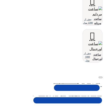
ساعت
بیش از
مردانه
2200 مدل
بیش از
ساعت
1000
اورجینال
مدل
تلفن پشتیبانی 48000030 - 021
شنبه تا پنجشنبه، 10 الی 19 (به جز ایام تعطیل)