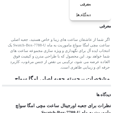
معرفی
دیدگاه ها
معرفی
اگر شما از عاشقان ساعت های زیبا و خاص هستید، جعبه اصلی
ساعت مچی امگا سواچ ماموریت به ماه Swatch-Box-7788-U یک
انتخاب ایده آل برای نگهداری و ویژه سازی مجموعه ساعت های
شما خواهد بود. این محصول که با طراحی مدرن و کیفیت فوق
العاده عرضه می شود، ترکیبی بی نقص از جنس مرغوب، کاربرد
حرفه ای و زیبایی ظاهری است.
مشخصات برجسته جعبه اصلی امگا سواچ
جعبه ساعت امگا سواچ مدل ماموریت به ماه توسط کمپانی معروف
دیدگاه ها
سوئیس تولید شده و توانسته است نظر بسیاری از علاقه مندان به
کالای لوکس را جلب کند. این جعبه نه تنها حفاظت کامل از ساعت
نظرات برای جعبه اورجینال ساعت مچی امگا سواچ
شما را تضمین می کند بلکه یک تجربه لوکس به شما ارائه می دهد.
ماموریت به ماه Swatch-Box-7788-U