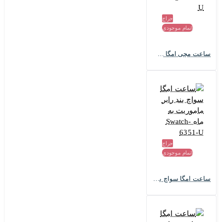
محصول مختصر ولی شگفت انگیز!
حراج
اتمام موجودی
## خلاصہ
ساعت مچی امگا سواچ ماموریت به ماه جدید Omega-7147-U
حراج
اتمام موجودی
ساعت امگا سواچ بند رابر ماموریت به ماه Swatch-6351-U