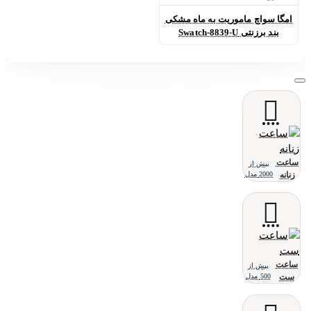
امگا سواچ ماموریت به ماه مشکی
بند برزنتی Swatch-8839-U
ساعت
بیش از
زنانه
2000 مدل
ساعت
بیش از
ست
500 مدل