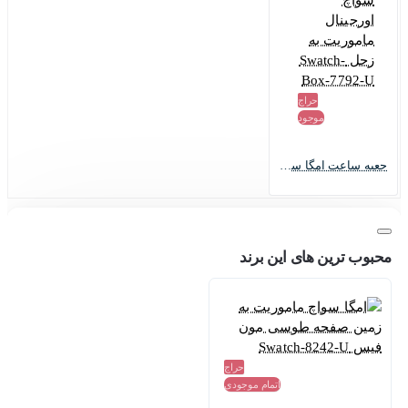
حراج
موجود
جعبه ساعت امگا سواچ اورجینال ماموریت به زحل Swatch-Box-7792-U
محبوب ترین های این برند
حراج
اتمام موجودی