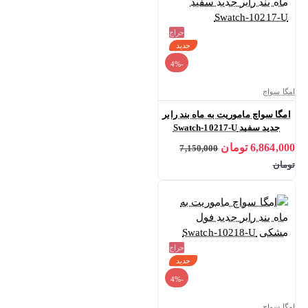
حراج
جدید
-4%
امگا سواچ
امگا سواچ ماموریت به ماه بند رابر
جدید سفید Swatch-10217-U
6,864,000 تومان
7,150,000
تومان
حراج
جدید
-4%
امگا سواچ