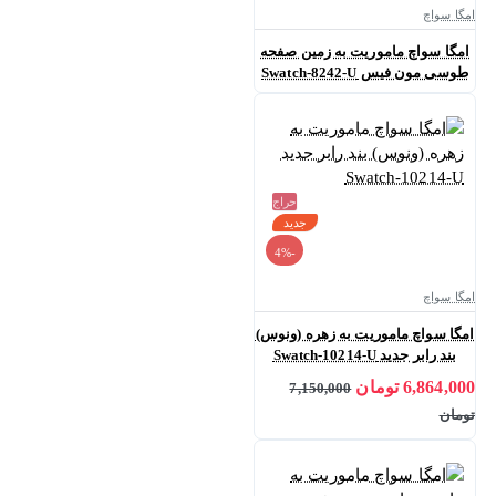
امگا سواچ
امگا سواچ ماموریت به زمین صفحه
طوسی مون فیس Swatch-8242-U
حراج
جدید
-4%
امگا سواچ
امگا سواچ ماموریت به زهره (ونوس)
بند رابر جدید Swatch-10214-U
6,864,000 تومان
7,150,000
تومان