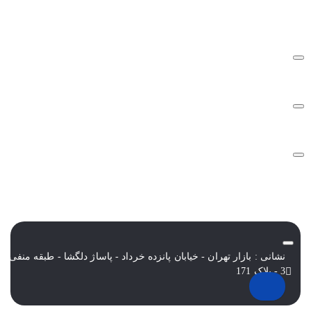
درباره تک ثانیه
نحوه ارسال سفارشات
سوالات متداول
شرایط و قوانین
نشانی : بازار تهران - خیابان پانزده خرداد - پاساژ دلگشا - طبقه منفی
3 - پلاک 171