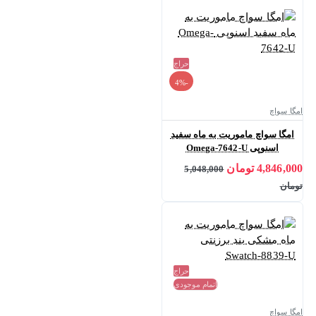
حراج
-4%
امگا سواچ
امگا سواچ ماموریت به ماه سفید
اسنوپی Omega-7642-U
4,846,000 تومان
5,048,000
تومان
حراج
اتمام موجودی
امگا سواچ