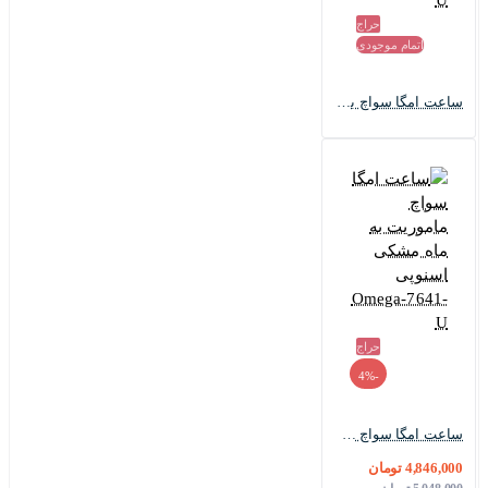
حراج
اتمام موجودی
ساعت امگا سواچ بند رابر ماموریت به ماه طوسی مشکی Swatch-7610-U
حراج
-4%
ساعت امگا سواچ ماموریت به ماه مشکی اسنوپی Omega-7641-U
4,846,000 تومان