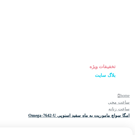
ساعت زنانه
ساعت مردانه
ساعت ست
ساعت اورجینال
عینک آفتابی
عطر و ادکلن
لوازم جانبی ساعت
تخفیفات ویژه
بلاگ سایت
home
ساعت مچی
ساعت زنانه
امگا سواچ ماموریت به ماه سفید اسنوپی Omega-7642-U