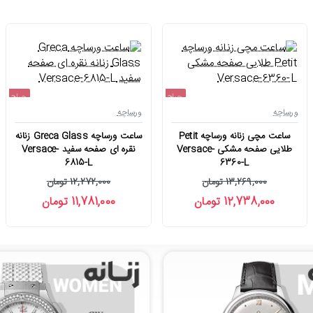
حراج
حراج
ورساچه
ورساچه
-4%
-4%
ساعت مچی زنانه ورساچه Petit
ساعت ورساچه Greca Glass زنانه
طلایی صفحه مشکی Versace-
نقره ای صفحه سفید Versace-
6815-L
6360-L
13,269,000 تومان
12,272,000 تومان
12,738,000 تومان
11,781,000 تومان