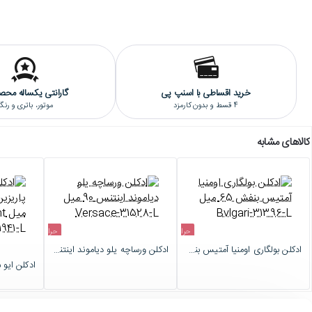
می‌تواند هدیه‌ای ارزشمند و به‌یادماندنی برای عزیزانتان باشد.
خرید اقساطی با اسنپ پی
گارانتی یکساله محص
4 قسط و بدون کارمزد
موتور، باتری و رن
کالاهای مشابه
حراج
حراج
ادکلن بولگاری اومنیا آمتیس بنفش 65 میل Bvlgari-31396-L
ادکلن ورساچه یلو دیاموند اینتنس 90 میل Versace-31528-L
اتمام موجودی
اتمام موجودی