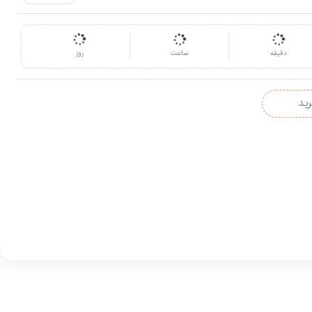
دقیقه
ساعت
روز
رید