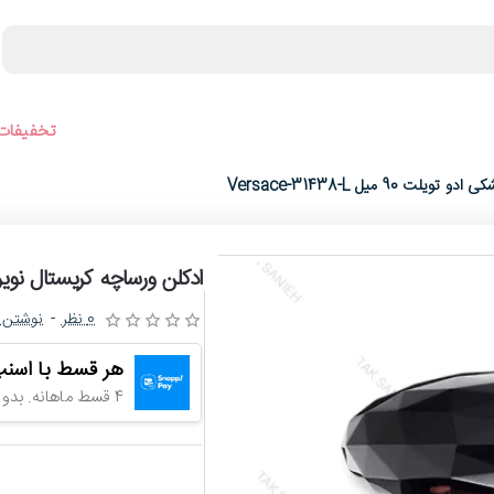
ورجینال
عینک آفتابی
عطر و ادکلن
لوازم جانبی ساعت
تخفیفات 
9 میل Versace-31438-L
ادکلن ورساچه کریستال نویر مشکی ادو ت
0 نظر
-
نوشتن 
هر قسط با اسنپ
4 قسط ماهانه. بدون سود، چک و ضامن.