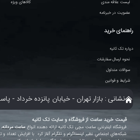
لیست علاقه مندی
کالاهای ویژه
عضویت در خبرنامه
راهنمای خرید
درباره تک ثانیه
نحوه ارسال سفارشات
سوالات متداول
شرایط و قوانین
نشانی : بازار تهران - خیابان پانزده خرداد - پاساژ دلگشا
قیمت خرید ساعت از فروشگاه و سایت تک ثانیه
فروشگاه اينترنتي ساعت مچی تک ثانيه ارائه دهنده انواع
ساعت مردانه
،
شبکه‌هاي اجتماعي نظير
اينستاگرام
و
تلگرام
آغاز کرد. با افزايش تعداد 