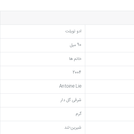
ادو تویلت
90 میل
خانم ها
2004
Antoine Lie
شرقی گل دار
گرم
شیرین-تند