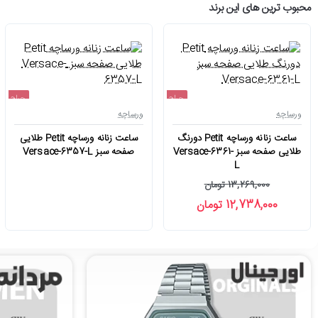
محبوب ترین های این برند
حراج
حراج
ورساچه
ورساچه
اتمام موجودی
-4%
ساعت زنانه ورساچه Petit دورنگ
ساعت زنانه ورساچه Petit طلایی
طلایی صفحه سبز Versace-6361-
صفحه سبز Versace-6357-L
L
13,269,000 تومان
12,738,000 تومان