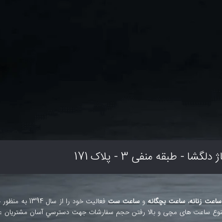
 - طبقه منفی 3 - پلاک 171
ساعت زنانه
،
ساعت بچگانه
و
ساعت ست
فعاليت خود را 
و تنوع ساعت های مچی و بالا رفتن حجم سفارشات جهت دسترسي آسان مشتريان عز