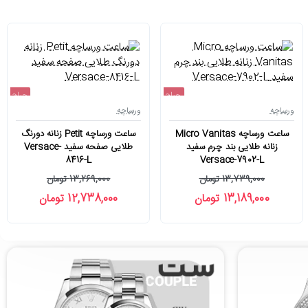
حراج
حراج
ورساچه
ورساچه
-4%
-4%
ساعت ورساچه Micro Vanitas
ساعت ورساچه Petit زنانه دورنگ
زنانه طلایی بند چرم سفید
طلایی صفحه سفید Versace-
8416-L
Versace-7902-L
13,739,000 تومان
13,269,000 تومان
13,189,000 تومان
12,738,000 تومان