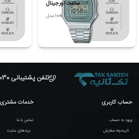
ساعت اورجینال
بیش از 1000 مدل
تلفن پشتیبانی 48000030 - 021 | شنبه تا پنجشنبه، 10 الی 19 (به جز ایام تعطیل)
حساب کاربری
خدمات مشتری
ورود به حساب
تماس با ما
تاریخچه سفارش
برندهای سایت