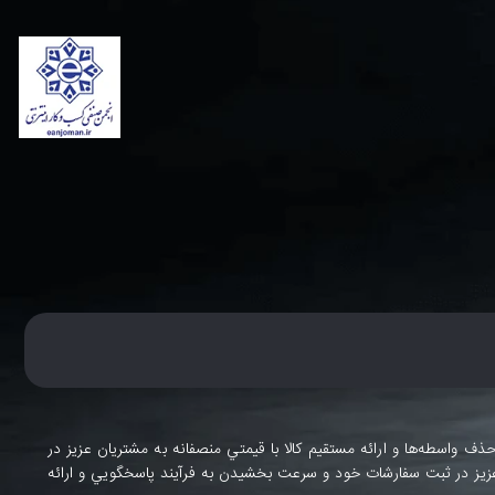
از سال 1394 به منظور حذف واسطه‌ها و ارائه مستقيم کالا با قيمتي منصفانه به مشتريان عزيز در
يز در ثبت سفارشات خود و سرعت بخشيدن به فرآيند پاسخگويي و ارائه