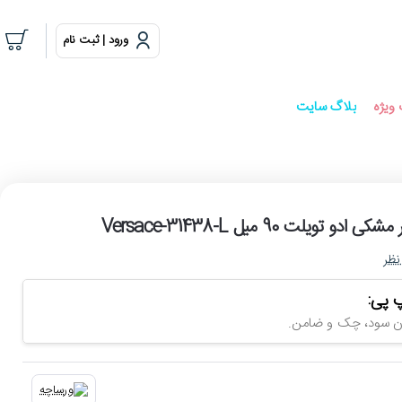
ورود | ثبت نام
ویژه
بلاگ سایت
ویلت 90 میل Versace-31438-L
نظر
 پی: