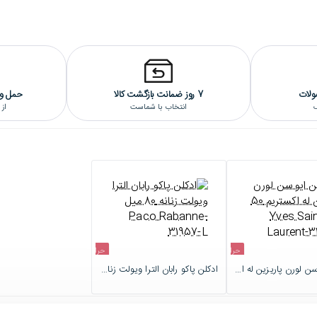
ولات
7 روز ضمانت بازگشت کالا
حمل و 
گ
انتخاب با شماست
از
حراج
حراج
ادکلن ایو سن لورن پاریزین له اکستریم 50 میل Yves Saint Laurent-31941-L
ادکلن پاکو رابان الترا ویولت زنانه 80 میل Paco Rabanne-31957-L
اتمام موجودی
اتمام موجودی