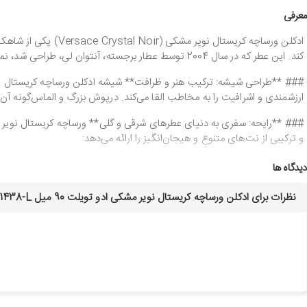
معرفی
ادکلن ورساچه کریستا
کند. این عطر که در سال 2004 توسط عطار برجسته، آنتوان لی، طراحی شد، نمادی از ظرافت، زنانگی و جذابیت است و به‌عنوان یکی از محبوب‌ترین محصولات این برند شناخته می‌شود.
### **طراحی شیشه: ترکیب هنر و ظرافت**
شیشه ادکلن ورساچه کریستال ن
ارزشمندی و اشرافیت را به مخاطب القا می‌کند. درپوش بزرگ و الماس‌گونه آ
### **رایحه: سفری به دنیای عطرهای شرقی و گلی**
ورساچه کریستال نویر 
و ترکیبی از نت‌های متنوع و هیجان‌انگیز را ارائه می‌دهد:
- **نت‌های ابتدایی:** رایحه‌های تازه و مرکباتی همچون زنجبیل، هل و فلفل 
دیدگاه ها
- **نت‌های میانی:** ترکیب گل‌هایی چون یاسمن، شکوفه پرتقال و نارگیل که 
- **نت‌های پایانی:** رایحه‌های گرم و ماندگار چوب صندل، مشک و عنبر که 
نظرات برای ادکلن ورساچه کریستال نویر مشکی ادو تویلت 90 میل VERSACE-31438-L
### **ماندگاری و پخش بو**
یکی از ویژگی‌های برجسته ادکلن ورساچه کریست
نگه می‌دارد.
### **مناسب برای چه کسانی؟**
ورساچه کریستال نویر مشکی ادو تویلت بر
بسیار مناسب است و می‌تواند انتخابی بی‌نظیر برای بانوانی باشد که می‌خواه
### **جمع‌بندی**
ادکلن ورساچه کریستال نویر مشکی ادو تویلت، با ترکیبی ا