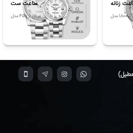
عت زنانه
ساعت ست
18 مدل
بیش از 450 مدل