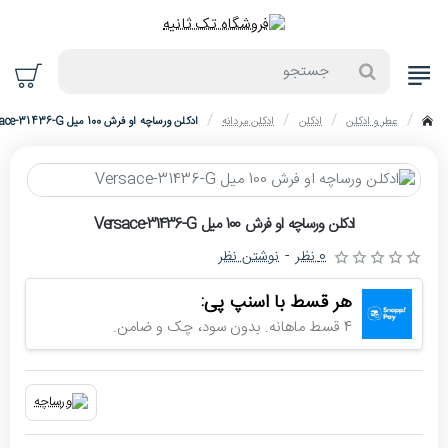
جستجو
عطر و ادکلن
ادکلن
ادکلن مردانه
ادکلن ورساچه او فرش 100 میل Versace-31436-G
home
حراج
ادکلن ورساچه او فرش 100 میل Versace-31436-G
-4%
0 نظر
-
نوشتن نظر
اتمام موجودی
هر قسط با اسنپ پی:
4 قسط ماهانه. بدون سود، چک و ضامن.