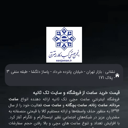
نشانی : بازار تهران - خیابان پانزده خرداد - پاساژ دلگشا - طبقه منفی 3
- پلاک 171
قیمت خرید ساعت از فروشگاه و سایت تک ثانیه
فروشگاه اينترنتي ساعت مچی تک ثانيه ارائه دهنده انواع
ساعت
مردانه
،
ساعت زنانه
،
ساعت بچگانه
و
ساعت ست
فعاليت خود را از سال
1394 به منظور حذف واسطه‌ها و ارائه مستقيم کالا با قيمتي منصفانه به
مشتريان عزيز در شبکه‌هاي اجتماعي نظير
اينستاگرام
و
تلگرام
آغاز کرد.
با افزايش تعداد و تنوع ساعت های مچی و بالا رفتن حجم سفارشات