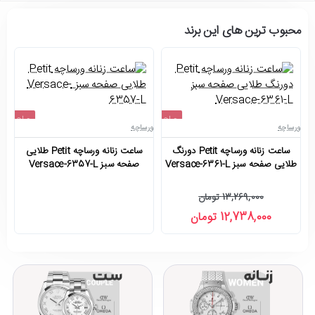
محبوب ترین های این برند
حراج
حراج
ورساچه
ورساچه
ور
اتمام موجودی
-4%
ساعت زنانه ورساچه Petit دورنگ
ساعت زنانه ورساچه Petit طلایی
طلایی صفحه سبز Versace-6361-L
صفحه سبز Versace-6357-L
13,269,000 تومان
12,738,000 تومان