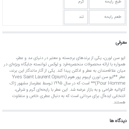
طبع رایحه
گرم
طعم رایحه
تند
معرفی
ایو سن لورن، یکی از برندهای برجسته و معتبر در دنیای مد و عطر،
همواره با ارائه محصولات منحصربه‌فرد و لوکس توانسته جایگاه ویژه‌ای در
میان علاقه‌مندان به عطر و ادکلن پیدا کند. یکی از آثار ماندگار این برند،
عطر **ایو سن لورن اپیوم پور هوم (Yves Saint Laurent Opium
Pour Homme)** است که در سال 1995 توسط عطرساز مشهور ژاک
کاوالیه طراحی و به بازار عرضه شد. این عطر با رایحه‌ای گرم و شرقی،
انتخابی ایده‌آل برای مردانی است که به دنبال عطری خاص و متفاوت
هستند.
### **رایحه و ترکیبات اصلی**
ایو سن لورن اپیوم پور هوم با یک ترکیب خارق‌العاده و پیچیده طراحی
دیدگاه ها
شده است که حس قدرت، اعتمادبه‌نفس و جذابیت را به فرد منتقل