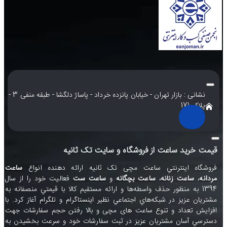
نشانی : بازار تهران - خیابان پانزده خرداد - پاساژ دلگشا - طبقه منفی 3 -
پلاک 171
قیمت خرید ساعت از فروشگاه و سایت تک ثانیه
فروشگاه اينترنتي ساعت مچی تک ثانيه ارائه دهنده انواع
ساعت
مردانه
،
ساعت زنانه
،
ساعت بچگانه
و
ساعت ست
فعاليت خود را از سال
1394 به منظور حذف واسطه‌ها و ارائه مستقيم کالا با قيمتي منصفانه به
مشتريان عزيز در شبکه‌هاي اجتماعي نظير
اينستاگرام
و
تلگرام
آغاز کرد. با
افزايش تعداد و تنوع ساعت های مچی و بالا رفتن حجم سفارشات جهت
دسترسي آسان مشتريان عزيز در ثبت سفارشات خود و سرعت بخشيدن به