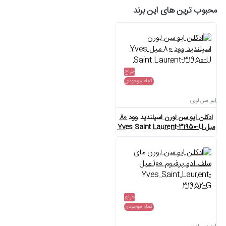
محبوب ترین های این برند
حراج
اتمام موجودی
ایو سن لورن
ادکلن ایو سن لورن اسپلندید وود 80
میل Yves Saint Laurent-31950-U
حراج
اتمام موجودی