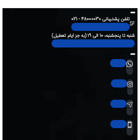
تلفن پشتیبانی 48000030 - 021
شنبه تا پنجشنبه، 10 الی 19 (به جز ایام تعطیل)