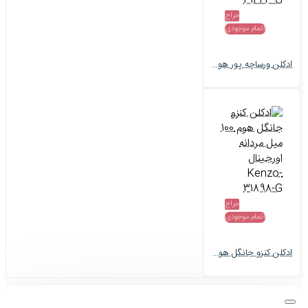
حراج
اتمام موجودی
ادکلن ورساچه پور هوم ادو تویلت 100 میل مردانه اصل Versace-31443-G
حراج
اتمام موجودی
ادکلن کنزو جانگل هوم 100 میل مردانه اورجینال Kenzo-31898-G